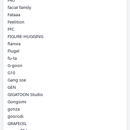
F4U
facial family
Fataaa
Feelition
FFC
FIGURE-HUGGING
flanvia
Flugel
fu-ta
G-goon
G10
Gang soe
GEN
GIGATOON Studio
Gongsimi
gonza
goorodi
GRAFEOIL