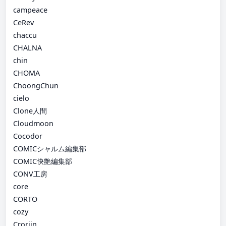
campeace
CeRev
chaccu
CHALNA
chin
CHOMA
ChoongChun
cielo
Clone人間
Cloudmoon
Cocodor
COMICシャルム編集部
COMIC快艶編集部
CONV工房
core
CORTO
cozy
Croriin