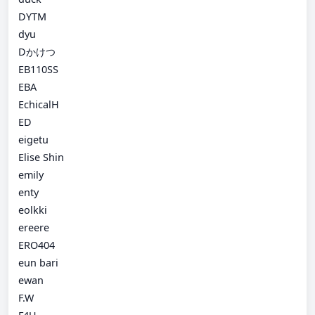
DYTM
dyu
Dかけつ
EB110SS
EBA
EchicalH
ED
eigetu
Elise Shin
emily
enty
eolkki
ereere
ERO404
eun bari
ewan
F.W