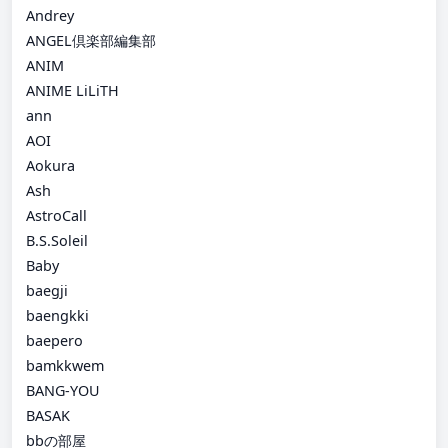
Andrey
ANGEL倶楽部編集部
ANIM
ANIME LiLiTH
ann
AOI
Aokura
Ash
AstroCall
B.S.Soleil
Baby
baegji
baengkki
baepero
bamkkwem
BANG-YOU
BASAK
bbの部屋