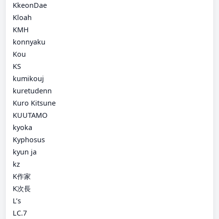
KkeonDae
Kloah
KMH
konnyaku
Kou
KS
kumikouj
kuretudenn
Kuro Kitsune
KUUTAMO
kyoka
Kyphosus
kyun ja
kz
K作家
K次長
L’s
LC.7