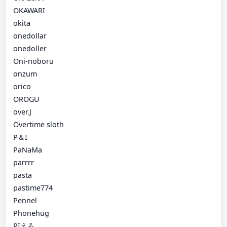
OKAWARI
okita
onedollar
onedoller
Oni-noboru
onzum
orico
OROGU
over.J
Overtime sloth
P＆I
PaNaMa
parrrr
pasta
pastime774
Pennel
Phonehug
PIえろ