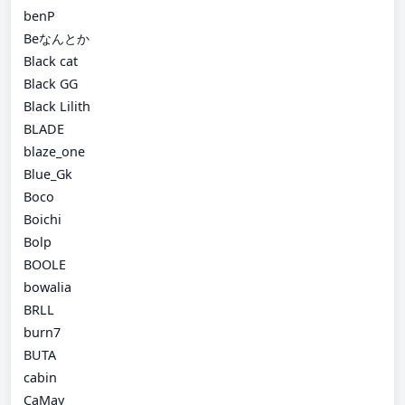
benP
Beなんとか
Black cat
Black GG
Black Lilith
BLADE
blaze_one
Blue_Gk
Boco
Boichi
Bolp
BOOLE
bowalia
BRLL
burn7
BUTA
cabin
CaMay