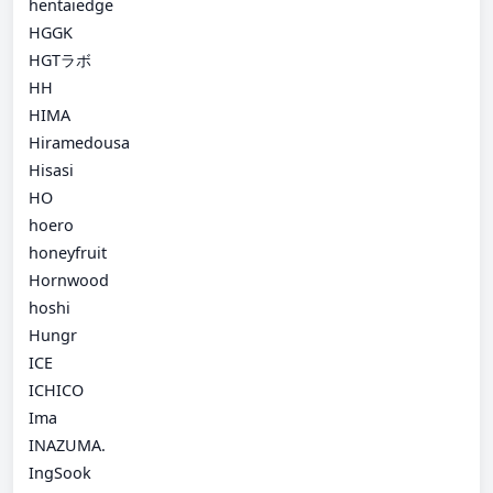
hentaiedge
HGGK
HGTラボ
HH
HIMA
Hiramedousa
Hisasi
HO
hoero
honeyfruit
Hornwood
hoshi
Hungr
ICE
ICHICO
Ima
INAZUMA.
IngSook