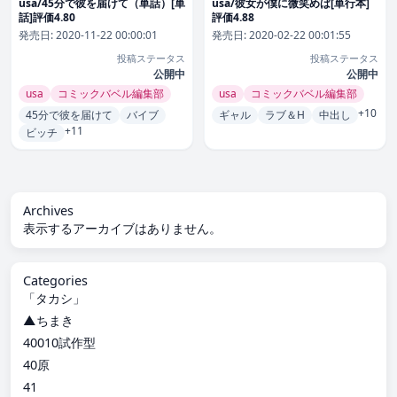
usa/45分で彼を届けて（単話）[単
usa/彼女が僕に微笑めば[単行本]
話]評価4.80
評価4.88
発売日:
2020-11-22 00:00:01
発売日:
2020-02-22 00:01:55
投稿ステータス
投稿ステータス
公開中
公開中
usa
コミックバベル編集部
usa
コミックバベル編集部
+10
45分で彼を届けて
バイブ
ギャル
ラブ＆H
中出し
+11
ビッチ
Archives
表示するアーカイブはありません。
Categories
「タカシ」
▲ちまき
40010試作型
40原
41