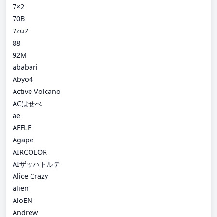
7×2
70B
7zu7
88
92M
ababari
Abyo4
Active Volcano
ACはせべ
ae
AFFLE
Agape
AIRCOLOR
AIザッハトルテ
Alice Crazy
alien
AloEN
Andrew