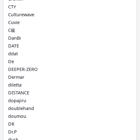
CTY
Culturewave
Cuvie
C級
DanBi
DATE
ddat
De
DEEPER-ZERO
Dermar
diletta
DISTANCE
dopajiru
doublehand
doumou
DR
Dr.P
duck