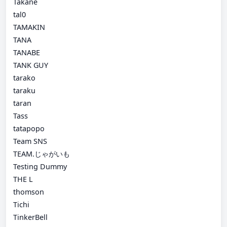
Takane
tal0
TAMAKIN
TANA
TANABE
TANK GUY
tarako
taraku
taran
Tass
tatapopo
Team SNS
TEAM.じゃがいも
Testing Dummy
THE L
thomson
Tichi
TinkerBell