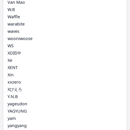
Van Mao
W.B
Waffle
warabite
waves
wooniwoose
WS
XD田中
Xe
XENT
Xin
xxzero
Xぴえろ
Y.N.B
yageudon
YAGYUNG
yam
yangyang