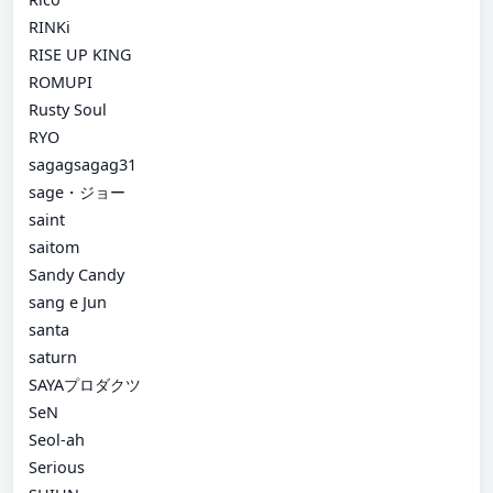
RINKi
RISE UP KING
ROMUPI
Rusty Soul
RYO
sagagsagag31
sage・ジョー
saint
saitom
Sandy Candy
sang e Jun
santa
saturn
SAYAプロダクツ
SeN
Seol-ah
Serious