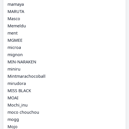
mamaya
MARUTA
Masco
Memeldu
ment
MGMEE
microa
mignon
MIN-NARAKEN
miniru
Mintmarachocoball
mirudora
MISS BLACK
MOAI
Mochi_inu
moco chouchou
mogg
Mojo