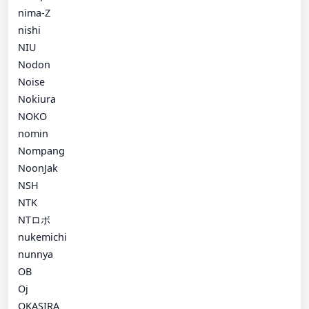
nima-Z
nishi
NIU
Nodon
Noise
Nokiura
NOKO
nomin
Nompang
NoonJak
NSH
NTK
NTロボ
nukemichi
nunnya
OB
Oj
OKASIRA