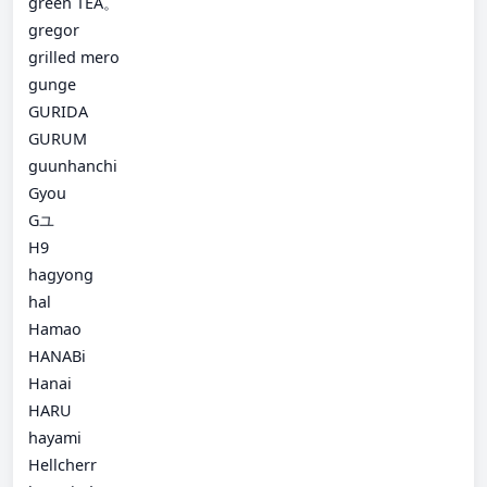
green TEA。
gregor
grilled mero
gunge
GURIDA
GURUM
guunhanchi
Gyou
Gユ
H9
hagyong
hal
Hamao
HANABi
Hanai
HARU
hayami
Hellcherr