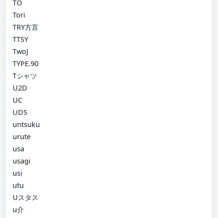
TO
Tori
TRY方言
TTSY
TwoJ
TYPE.90
Tシャツ
U2D
UC
UDS
untsuku
urute
usa
usagi
usi
utu
Uスタス
u介