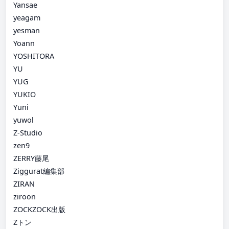
Yansae
yeagam
yesman
Yoann
YOSHITORA
YU
YUG
YUKIO
Yuni
yuwol
Z-Studio
zen9
ZERRY藤尾
Ziggurat編集部
ZIRAN
ziroon
ZOCKZOCK出版
Zトン