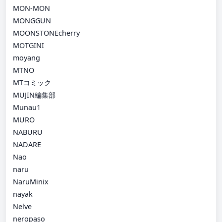
MON-MON
MONGGUN
MOONSTONEcherry
MOTGINI
moyang
MTNO
MTコミック
MUJIN編集部
Munau1
MURO
NABURU
NADARE
Nao
naru
NaruMinix
nayak
Nelve
neropaso