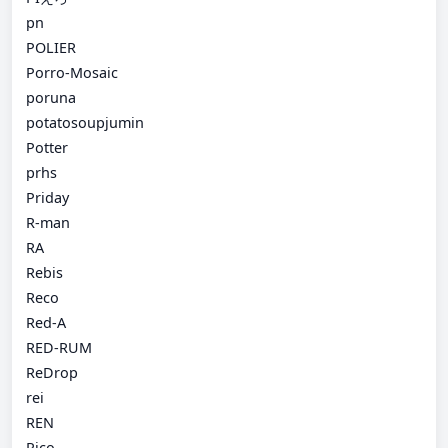
pn
POLIER
Porro-Mosaic
poruna
potatosoupjumin
Potter
prhs
Priday
R-man
RA
Rebis
Reco
Red-A
RED-RUM
ReDrop
rei
REN
Rico