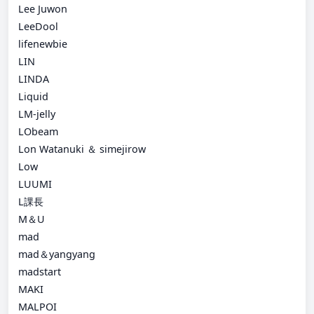
Lee Juwon
LeeDool
lifenewbie
LIN
LINDA
Liquid
LM-jelly
LObeam
Lon Watanuki ＆ simejirow
Low
LUUMI
L課長
M＆U
mad
mad＆yangyang
madstart
MAKI
MALPOI