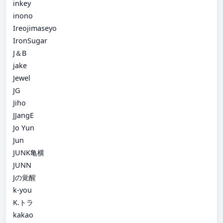
inkey
inono
Ireojimaseyo
IronSugar
J＆B
jake
Jewel
JG
Jiho
JJangE
Jo Yun
Jun
JUNK亀横
JUNN
Jの覚醒
k-you
K.トラ
kakao