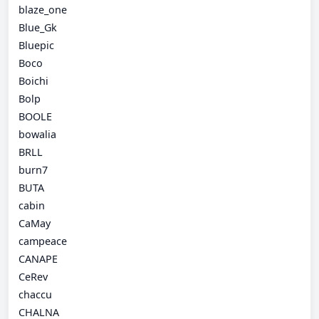
blaze_one
Blue_Gk
Bluepic
Boco
Boichi
Bolp
BOOLE
bowalia
BRLL
burn7
BUTA
cabin
CaMay
campeace
CANAPE
CeRev
chaccu
CHALNA