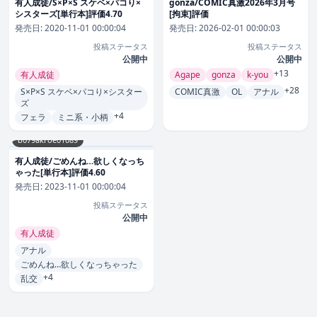
有人成徒/S×P×S スケベ×パコり×
gonza/COMIC真激2026年3月号
シスターズ[単行本]評価4.70
[拘束]評価
発売日:
2020-11-01 00:00:04
発売日:
2026-02-01 00:00:03
投稿ステータス
投稿ステータス
公開中
公開中
+13
有人成徒
Agape
gonza
k-you
+28
S×P×S スケベ×パコり×シスター
COMIC真激
OL
アナル
ズ
+4
フェラ
ミニ系・小柄
b079akroe01089
有人成徒/ごめんね…欲しくなっち
ゃった[単行本]評価4.60
発売日:
2023-11-01 00:00:04
投稿ステータス
公開中
有人成徒
アナル
ごめんね…欲しくなっちゃった
+4
乱交