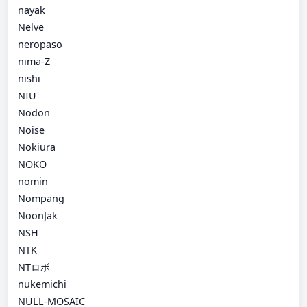
nayak
Nelve
neropaso
nima-Z
nishi
NIU
Nodon
Noise
Nokiura
NOKO
nomin
Nompang
NoonJak
NSH
NTK
NTロボ
nukemichi
NULL-MOSAIC