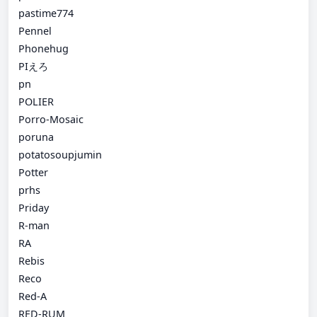
pastime774
Pennel
Phonehug
PIえろ
pn
POLIER
Porro-Mosaic
poruna
potatosoupjumin
Potter
prhs
Priday
R-man
RA
Rebis
Reco
Red-A
RED-RUM