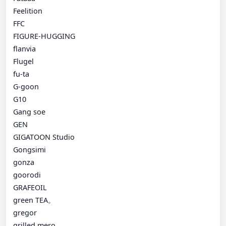
Feelition
FFC
FIGURE-HUGGING
flanvia
Flugel
fu-ta
G-goon
G10
Gang soe
GEN
GIGATOON Studio
Gongsimi
gonza
goorodi
GRAFEOIL
green TEA。
gregor
grilled mero