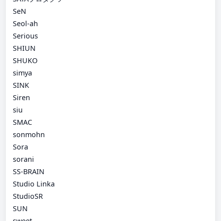
SeN
Seol-ah
Serious
SHIUN
SHUKO
simya
SINK
Siren
siu
SMAC
sonmohn
Sora
sorani
SS-BRAIN
Studio Linka
StudioSR
SUN
sweet