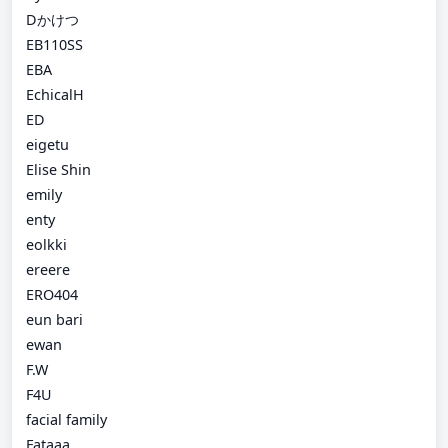
Dかけつ
EB110SS
EBA
EchicalH
ED
eigetu
Elise Shin
emily
enty
eolkki
ereere
ERO404
eun bari
ewan
F.W
F4U
facial family
Fataaa