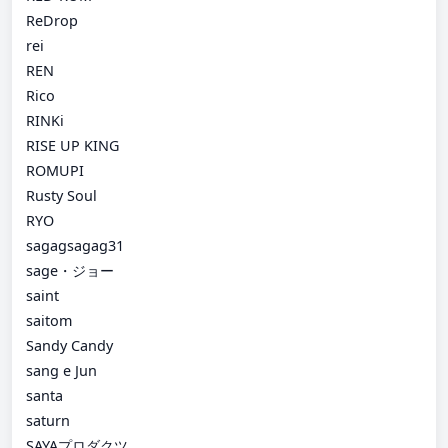
ReDrop
rei
REN
Rico
RINKi
RISE UP KING
ROMUPI
Rusty Soul
RYO
sagagsagag31
sage・ジョー
saint
saitom
Sandy Candy
sang e Jun
santa
saturn
SAYAプロダクツ