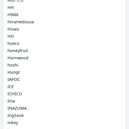
HGTラボ
HH
HIMA
Hiramedousa
Hisasi
HO
hoero
honeyfruit
Hornwood
hoshi
Hungr
IAPOC
ICE
ICHICO
Ima
INAZUMA.
IngSook
inkey