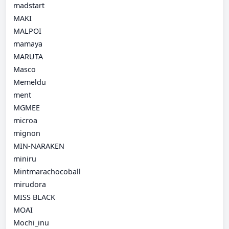
madstart
MAKI
MALPOI
mamaya
MARUTA
Masco
Memeldu
ment
MGMEE
microa
mignon
MIN-NARAKEN
miniru
Mintmarachocoball
mirudora
MISS BLACK
MOAI
Mochi_inu