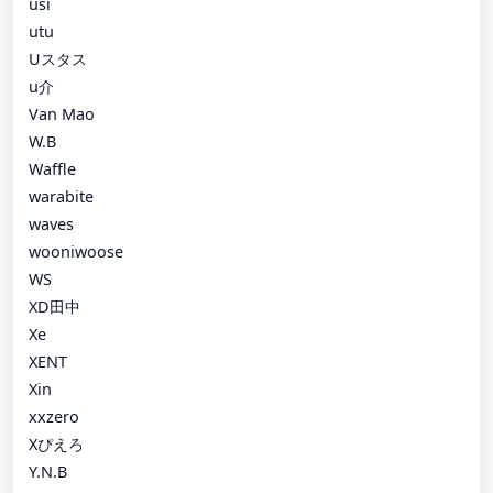
usi
utu
Uスタス
u介
Van Mao
W.B
Waffle
warabite
waves
wooniwoose
WS
XD田中
Xe
XENT
Xin
xxzero
Xぴえろ
Y.N.B