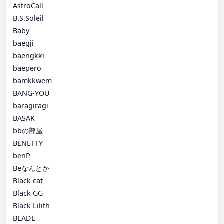
AstroCall
B.S.Soleil
Baby
baegji
baengkki
baepero
bamkkwem
BANG-YOU
baragiragi
BASAK
bbの部屋
BENETTY
benP
Beなんとか
Black cat
Black GG
Black Lilith
BLADE