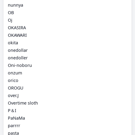
nunnya
OB
Oj
OKASIRA
OKAWARI
okita
onedollar
onedoller
Oni-noboru
onzum
orico
OROGU
over.J
Overtime sloth
P＆I
PaNaMa
parrrr
pasta