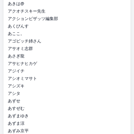
あきは@
アクオチスキー先生
アクションピザッツ編集部
あくびんす
あここ。
アゴビッチ姉さん
アサオミ志群
あさぎ龍
アサヒナヒカゲ
アジイチ
アシオミマサト
アシズキ
アシタ
あずせ
あすぜむ
あずまゆき
あずま涼
あずみ京平