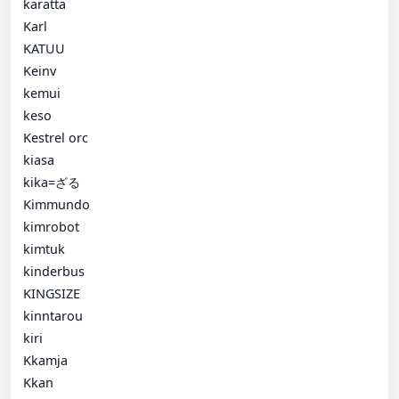
karatta
Karl
KATUU
Keinv
kemui
keso
Kestrel orc
kiasa
kika=ざる
Kimmundo
kimrobot
kimtuk
kinderbus
KINGSIZE
kinntarou
kiri
Kkamja
Kkan