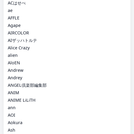
ACはせべ
ae
AFFLE
Agape
AIRCOLOR
AIザッハトルテ
Alice Crazy
alien
AloEN
Andrew
Andrey
ANGEL倶楽部編集部
ANIM
ANIME LiLiTH
ann
AOI
Aokura
Ash