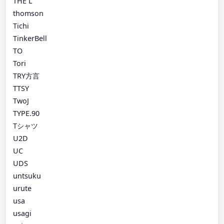
THE L
thomson
Tichi
TinkerBell
TO
Tori
TRY方言
TTSY
TwoJ
TYPE.90
Tシャツ
U2D
UC
UDS
untsuku
urute
usa
usagi