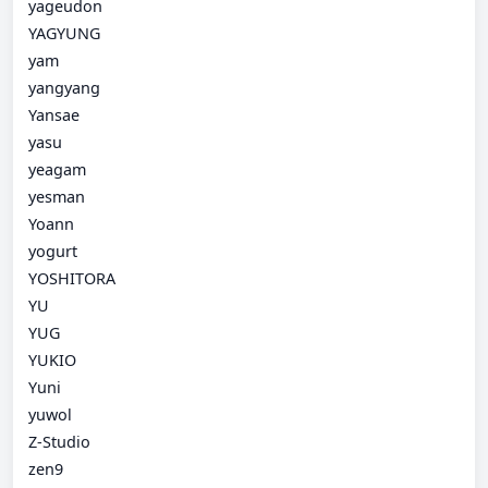
yageudon
YAGYUNG
yam
yangyang
Yansae
yasu
yeagam
yesman
Yoann
yogurt
YOSHITORA
YU
YUG
YUKIO
Yuni
yuwol
Z-Studio
zen9