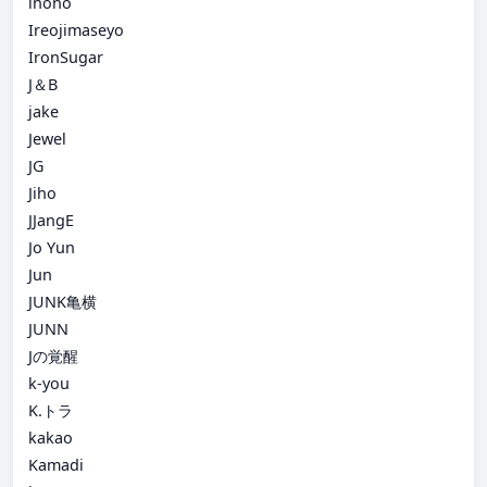
inono
Ireojimaseyo
IronSugar
J＆B
jake
Jewel
JG
Jiho
JJangE
Jo Yun
Jun
JUNK亀横
JUNN
Jの覚醒
k-you
K.トラ
kakao
Kamadi