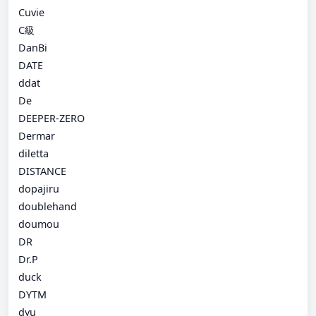
Cuvie
C級
DanBi
DATE
ddat
De
DEEPER-ZERO
Dermar
diletta
DISTANCE
dopajiru
doublehand
doumou
DR
Dr.P
duck
DYTM
dyu