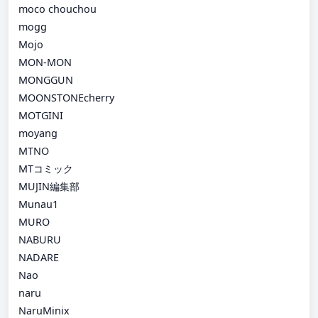
moco chouchou
mogg
Mojo
MON-MON
MONGGUN
MOONSTONEcherry
MOTGINI
moyang
MTNO
MTコミック
MUJIN編集部
Munau1
MURO
NABURU
NADARE
Nao
naru
NaruMinix