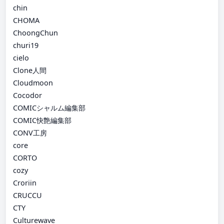
chin
CHOMA
ChoongChun
churi19
cielo
Clone人間
Cloudmoon
Cocodor
COMICシャルム編集部
COMIC快艶編集部
CONV工房
core
CORTO
cozy
Croriin
CRUCCU
CTY
Culturewave