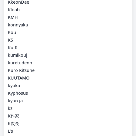
KkeonDae
Kloah
KMH
konnyaku
Kou
KS
Ku-R
kumikouj
kuretudenn
Kuro Kitsune
KUUTAMO
kyoka
Kyphosus
kyun ja
kz
K作家
K次長
L’s