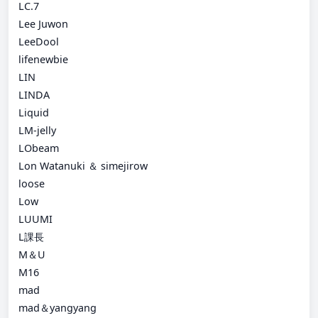
LC.7
Lee Juwon
LeeDool
lifenewbie
LIN
LINDA
Liquid
LM-jelly
LObeam
Lon Watanuki ＆ simejirow
loose
Low
LUUMI
L課長
M＆U
M16
mad
mad＆yangyang