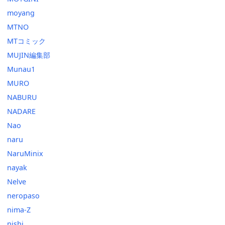
moyang
MTNO
MTコミック
MUJIN編集部
Munau1
MURO
NABURU
NADARE
Nao
naru
NaruMinix
nayak
Nelve
neropaso
nima-Z
nishi