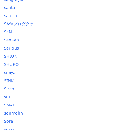
santa
saturn
SAYAプロダクツ
SeN
Seol-ah
Serious
SHIUN
SHUKO
simya
SINK
Siren
siu
SMAC
sonmohn
Sora
sorani