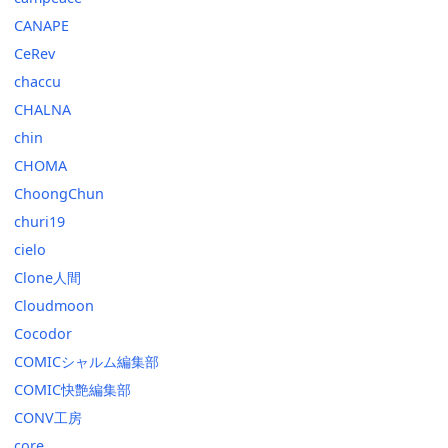
CANAPE
CeRev
chaccu
CHALNA
chin
CHOMA
ChoongChun
churi19
cielo
Clone人間
Cloudmoon
Cocodor
COMICシャルム編集部
COMIC快艶編集部
CONV工房
core