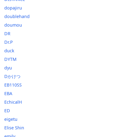
dopajiru
doublehand
doumou
DR
Dr.P
duck
DYTM
dyu
Dかけつ
EB110SS
EBA
EchicalH
ED
eigetu
Elise Shin
emily