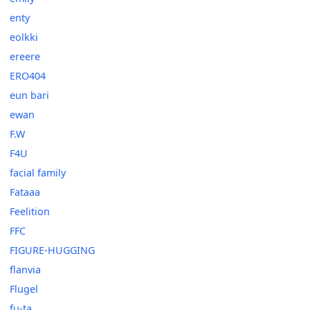
enty
eolkki
ereere
ERO404
eun bari
ewan
F.W
F4U
facial family
Fataaa
Feelition
FFC
FIGURE-HUGGING
flanvia
Flugel
fu-ta