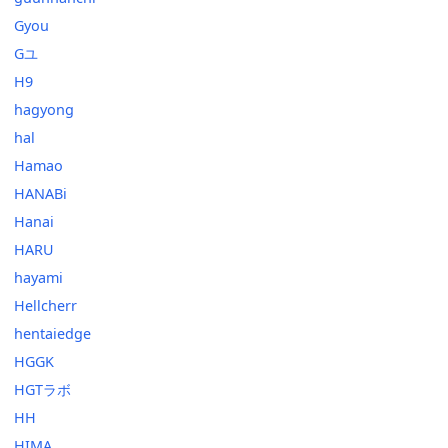
Gyou
Gユ
H9
hagyong
hal
Hamao
HANABi
Hanai
HARU
hayami
Hellcherr
hentaiedge
HGGK
HGTラボ
HH
HIMA