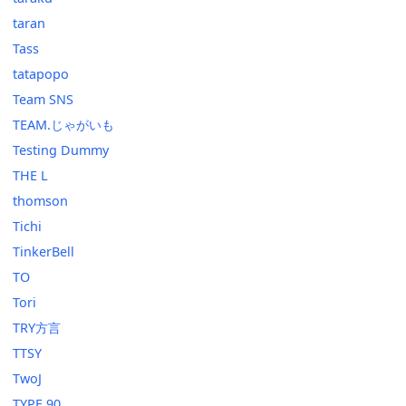
taran
Tass
tatapopo
Team SNS
TEAM.じゃがいも
Testing Dummy
THE L
thomson
Tichi
TinkerBell
TO
Tori
TRY方言
TTSY
TwoJ
TYPE.90