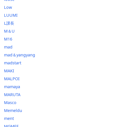
Low
LUUMI
L課長
M＆U
M16
mad
mad＆yangyang
madstart
MAKI
MALPOI
mamaya
MARUTA
Masco
Memeldu
ment
MGMEE