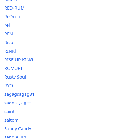
RED-RUM
ReDrop
rei
REN
Rico
RINKi
RISE UP KING
ROMUPI
Rusty Soul
RYO
sagagsagag31
sage・ジョー
saint
saitom
Sandy Candy
sang e Jun