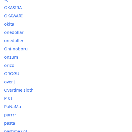
OKASIRA
OKAWARI
okita
onedollar
onedoller
Oni-noboru
onzum
orico
OROGU
over.J
Overtime sloth
P＆I
PaNaMa
parrrr
pasta
pastime774