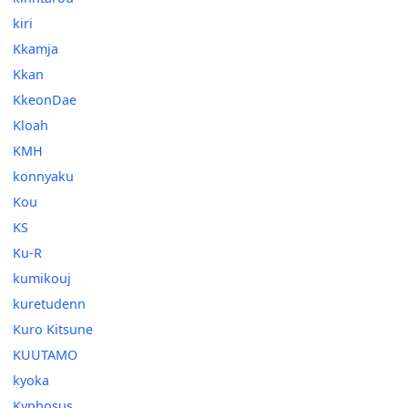
kiri
Kkamja
Kkan
KkeonDae
Kloah
KMH
konnyaku
Kou
KS
Ku-R
kumikouj
kuretudenn
Kuro Kitsune
KUUTAMO
kyoka
Kyphosus