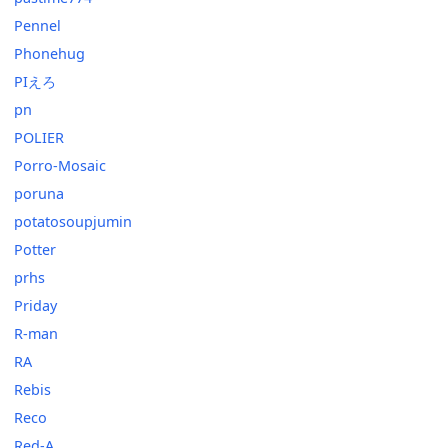
Pennel
Phonehug
PIえろ
pn
POLIER
Porro-Mosaic
poruna
potatosoupjumin
Potter
prhs
Priday
R-man
RA
Rebis
Reco
Red-A