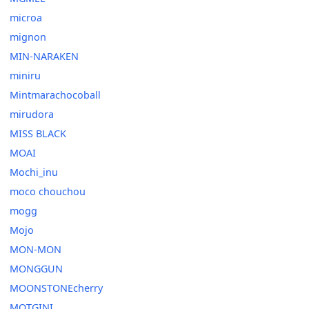
microa
mignon
MIN-NARAKEN
miniru
Mintmarachocoball
mirudora
MISS BLACK
MOAI
Mochi_inu
moco chouchou
mogg
Mojo
MON-MON
MONGGUN
MOONSTONEcherry
MOTGINI