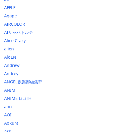
AFFLE
Agape
AIRCOLOR
AIザッハトルテ
Alice Crazy
alien
AloEN
Andrew
Andrey
ANGEL倶楽部編集部
ANIM
ANIME LiLiTH
ann
AOI
Aokura
Ash