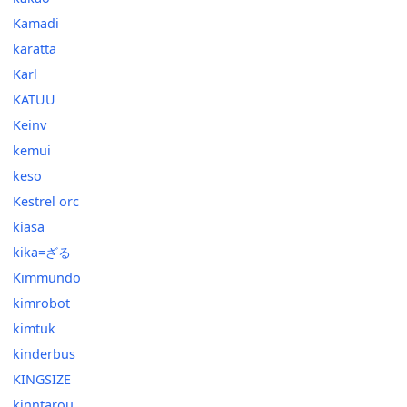
Kamadi
karatta
Karl
KATUU
Keinv
kemui
keso
Kestrel orc
kiasa
kika=ざる
Kimmundo
kimrobot
kimtuk
kinderbus
KINGSIZE
kinntarou