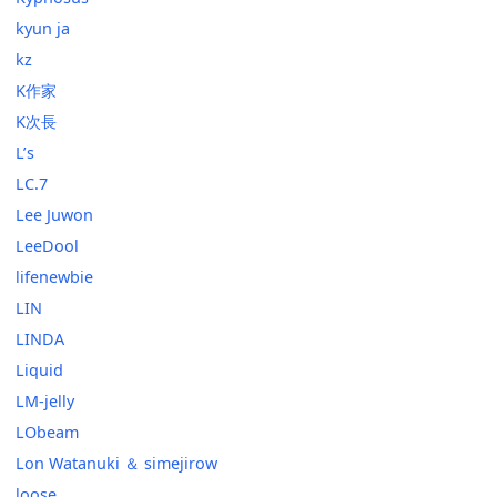
kyun ja
kz
K作家
K次長
L’s
LC.7
Lee Juwon
LeeDool
lifenewbie
LIN
LINDA
Liquid
LM-jelly
LObeam
Lon Watanuki ＆ simejirow
loose