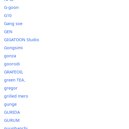
G-goon
G10
Gang soe
GEN
GIGATOON Studio
Gongsimi
gonza
goorodi
GRAFEOIL
green TEA。
gregor
grilled mero
gunge
GURIDA
GURUM
guunhanchi