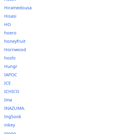
Hiramedousa
Hisasi
HO
hoero
honeyfruit
Hornwood
hoshi
Hungr
IAPOC
ICE
ICHICO
Ima
INAZUMA.
IngSook
inkey
inono