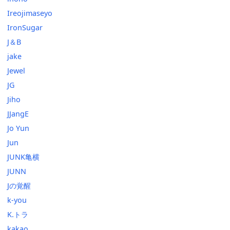
Ireojimaseyo
IronSugar
J＆B
jake
Jewel
JG
Jiho
JJangE
Jo Yun
Jun
JUNK亀横
JUNN
Jの覚醒
k-you
K.トラ
kakao