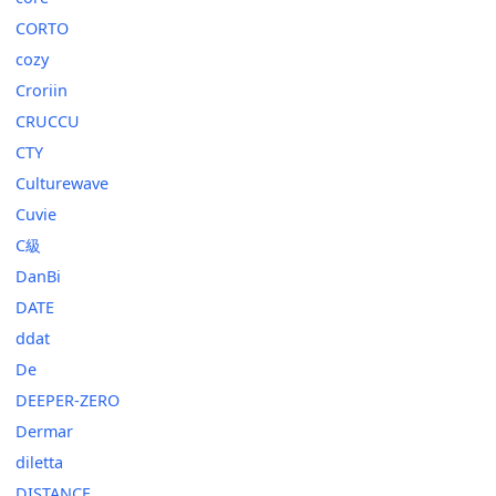
CORTO
cozy
Croriin
CRUCCU
CTY
Culturewave
Cuvie
C級
DanBi
DATE
ddat
De
DEEPER-ZERO
Dermar
diletta
DISTANCE