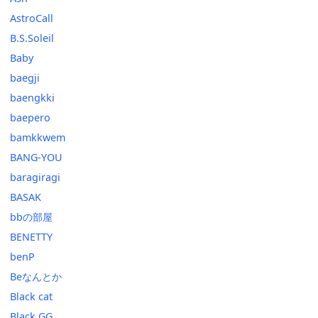
AstroCall
B.S.Soleil
Baby
baegji
baengkki
baepero
bamkkwem
BANG-YOU
baragiragi
BASAK
bbの部屋
BENETTY
benP
Beなんとか
Black cat
Black GG