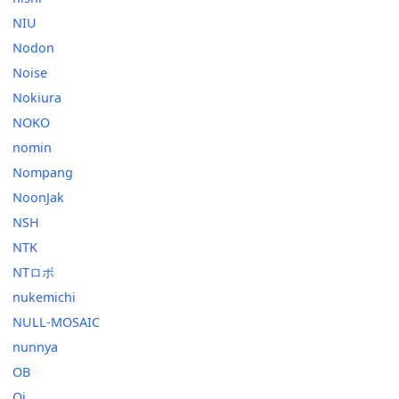
NIU
Nodon
Noise
Nokiura
NOKO
nomin
Nompang
NoonJak
NSH
NTK
NTロボ
nukemichi
NULL-MOSAIC
nunnya
OB
Oj