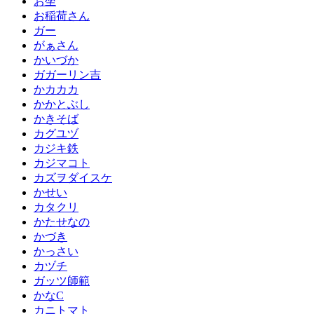
お坐
お稲荷さん
ガー
がぁさん
かいづか
ガガーリン吉
かカカカ
かかとぶし
かきそば
カグユヅ
カジキ鉄
カジマコト
カズヲダイスケ
かせい
カタクリ
かたせなの
かづき
かっさい
カヅチ
ガッツ師範
かなC
カニトマト