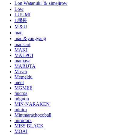
Lon Watanuki ＆ simejirow
Low
LUUMI
L課長
M＆U
mad
mad＆yangyang
madstart
MAKI
MALPOI
mamaya
MARUTA
Masco
Memeldu
ment
MGMEE
microa
mignon
MIN-NARAKEN
miniru
Mintmarachocoball
mirudora
MISS BLACK
MOAI