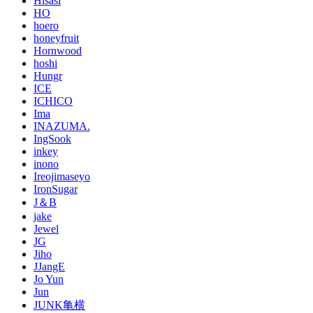
Hisasi
HO
hoero
honeyfruit
Hornwood
hoshi
Hungr
ICE
ICHICO
Ima
INAZUMA.
IngSook
inkey
inono
Ireojimaseyo
IronSugar
J＆B
jake
Jewel
JG
Jiho
JJangE
Jo Yun
Jun
JUNK亀横