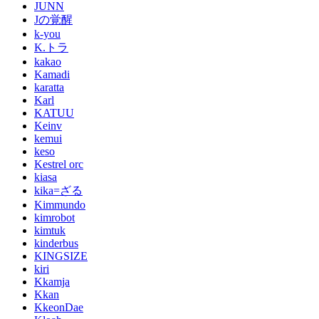
JUNN
Jの覚醒
k-you
K.トラ
kakao
Kamadi
karatta
Karl
KATUU
Keinv
kemui
keso
Kestrel orc
kiasa
kika=ざる
Kimmundo
kimrobot
kimtuk
kinderbus
KINGSIZE
kiri
Kkamja
Kkan
KkeonDae