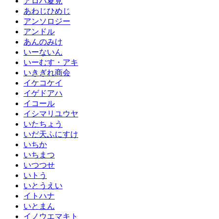
アロハ夏見
あわじひめじ
アンソロジー
アンドル
あんのみけ
いーないん
いーむす・アキ
いきぎれ商会
イケコケイ
イゲドアハ
イコール
イシマリユウヤ
いたちょう
いだ天ふにすけ
いちか
いちまつ
いつつせ
いトう
いとうえい
イトハナ
いとまん
イノウエマキト