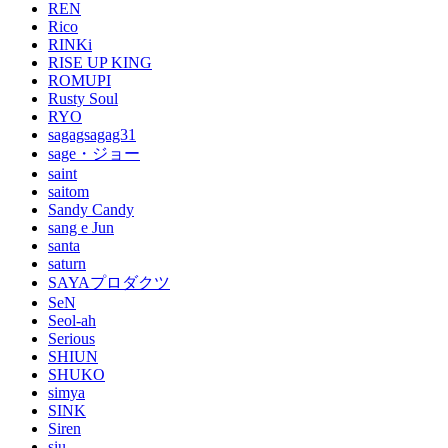
REN
Rico
RINKi
RISE UP KING
ROMUPI
Rusty Soul
RYO
sagagsagag31
sage・ジョー
saint
saitom
Sandy Candy
sang e Jun
santa
saturn
SAYAプロダクツ
SeN
Seol-ah
Serious
SHIUN
SHUKO
simya
SINK
Siren
siu