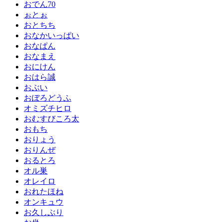
おでん70
ぉとぉ
おとちち
おなかいっぱい
おなぱん
おなまえ
おにけん
おはら誠
おぶい
おぼろどうふ
オミズチヒロ
おむすびころ太
おもち
おりょう
おりんぜ
おるとろ
オル巣
オレイロ
おれたほね
オンキュウ
お久しぶり