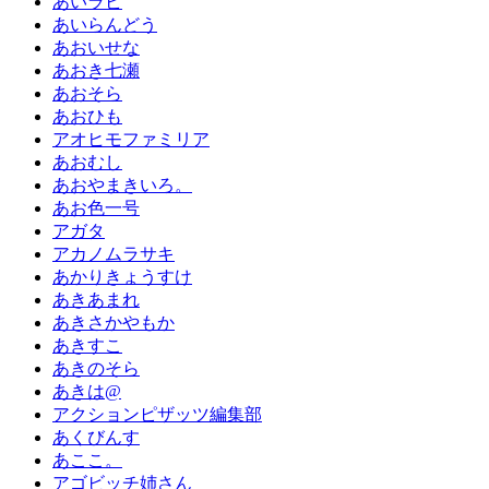
あいラビ
あいらんどう
あおいせな
あおき七瀬
あおそら
あおひも
アオヒモファミリア
あおむし
あおやまきいろ。
あお色一号
アガタ
アカノムラサキ
あかりきょうすけ
あきあまれ
あきさかやもか
あきすこ
あきのそら
あきは@
アクションピザッツ編集部
あくびんす
あここ。
アゴビッチ姉さん