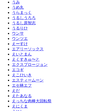
うみ
うめ丸
うらまっく
うるしうろろ
うるし原智志
うるりひ
ウンサ
ウンツエ
えーすけ
エアリーソックス
えいとまん
えくすきゅ〜と
エクスプロージョン
エコギ
えこひいき
エスティームーン
エセ林エフ
えだ
えたあなる
えっちな肉棒大回転祭
えにくま