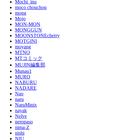
Mochi_inu
moco chouchou
mogg
Mojo
MON-MON
MONGGUN
MOONSTONEcherry
MOTGINI
moyang
MTNO
MTコミック
MUJIN編集部
Munau1
MURO
NABURU
NADARE
Nao
naru
NaruMinix
nayak
Nelve
neropaso
nima-Z
nishi
NIU