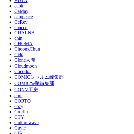
BUTA
cabin
CaMay
campeace
CeRev
chaccu
CHALNA
chin
CHOMA
ChoongChun
cielo
Clone人間
Cloudmoon
Cocodor
COMICシャルム編集部
COMIC快艶編集部
CONV工房
core
CORTO
cozy
Croriin
CTY
Culturewave
Cuvie
C級