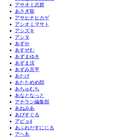
アサオミ志群
あさぎ龍
アサヒナヒカゲ
アシオミマサト
アシズキ
アシタ
あずせ
あすぜむ
あずまゆき
あずま涼
あずみ京平
あたげ
あたためめ郎
あちゅむち
あなとなっと
アナラン編集部
あねみあ
あびすぐる
アビョ4
あふれだすにじる
アヘ丸