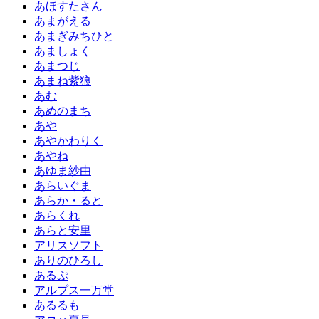
あほすたさん
あまがえる
あまぎみちひと
あましょく
あまつじ
あまね紫狼
あむ
あめのまち
あや
あやかわりく
あやね
あゆま紗由
あらいぐま
あらか・ると
あらくれ
あらと安里
アリスソフト
ありのひろし
あるぷ
アルプス一万堂
あるるも