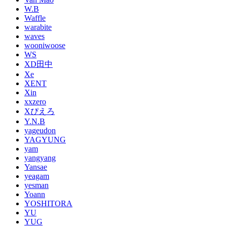
W.B
Waffle
warabite
waves
wooniwoose
WS
XD田中
Xe
XENT
Xin
xxzero
Xぴえろ
Y.N.B
yageudon
YAGYUNG
yam
yangyang
Yansae
yeagam
yesman
Yoann
YOSHITORA
YU
YUG