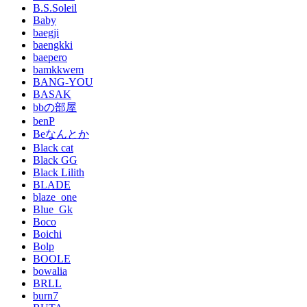
B.S.Soleil
Baby
baegji
baengkki
baepero
bamkkwem
BANG-YOU
BASAK
bbの部屋
benP
Beなんとか
Black cat
Black GG
Black Lilith
BLADE
blaze_one
Blue_Gk
Boco
Boichi
Bolp
BOOLE
bowalia
BRLL
burn7