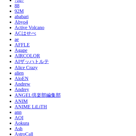
7zu7
88
92M
ababari
Abyo4
Active Volcano
ACはせべ
ae
AFFLE
Agape
AIRCOLOR
AIザッハトルテ
Alice Crazy
alien
AloEN
Andrew
Andrey
ANGEL倶楽部編集部
ANIM
ANIME LiLiTH
ann
AOI
Aokura
Ash
AstroCall