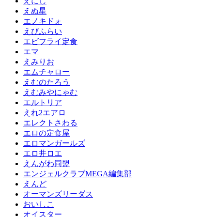
えにし
えぬ星
エノキドォ
えびふらい
エビフライ定食
エマ
えみりお
エムチャロー
えむのたろう
えむみやにゃむ
エルトリア
えれ2エアロ
エレクトさわる
エロの定食屋
エロマンガールズ
エロ井ロエ
えんがわ同盟
エンジェルクラブMEGA編集部
えんど
オーマンズリーダス
おいしこ
オイスター