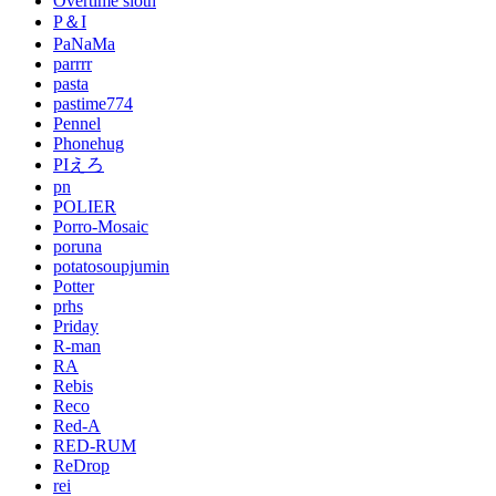
Overtime sloth
P＆I
PaNaMa
parrrr
pasta
pastime774
Pennel
Phonehug
PIえろ
pn
POLIER
Porro-Mosaic
poruna
potatosoupjumin
Potter
prhs
Priday
R-man
RA
Rebis
Reco
Red-A
RED-RUM
ReDrop
rei