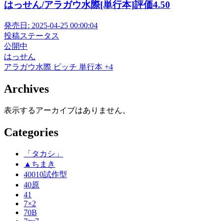
はっせん/アラガウ水際[単行本]評価4.50
発売日:
2025-04-25 00:00:04
投稿ステータス
公開中
はっせん
アラガウ水際
ビッチ
単行本
+4
Archives
表示するアーカイブはありません。
Categories
「タカシ」
▲ちまき
40010試作型
40原
41
7×2
70B