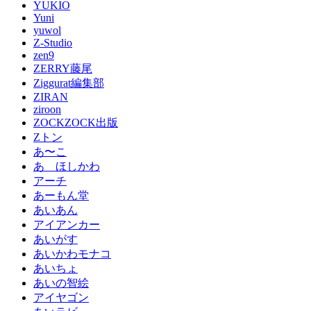
YUKIO
Yuni
yuwol
Z-Studio
zen9
ZERRY藤尾
Ziggurat編集部
ZIRAN
ziroon
ZOCKZOCK出版
Zトン
あ〜こ
あゝほしかわ
アーチ
あーもん堂
あいあん
アイアンカー
あいがす
あいかわモナコ
あいちょ
あいの智絵
アイヤゴン