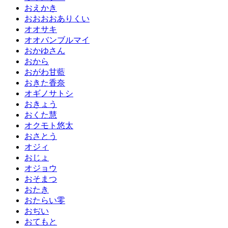
おえかき
おおおおありくい
オオサキ
オオバンブルマイ
おかゆさん
おから
おがわ甘藍
おきた香奈
オギノサトシ
おきょう
おくた慧
オクモト悠太
おさとう
オジィ
おじょ
オジョウ
おそまつ
おたき
おたらい零
おぢい
おてもと