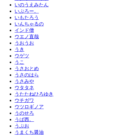
いのうえみたん
いぶろー。
いもたろう
いんちゃるの
インド僧
ウエノ直哉
うおうお
うき
ウゲツ
うこ
うさおとめ
うさのはら
うさみや
ウタタネ
うたたねひろゆき
ウチガワ
ウツロギノア
うのせろ
うぱ西。
うぶお
うまくち醤油