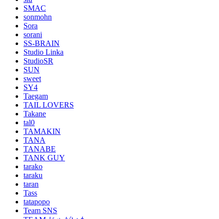
SMAC
sonmohn
Sora
sorani
SS-BRAIN
Studio Linka
StudioSR
SUN
sweet
SY4
Taegam
TAIL LOVERS
Takane
tal0
TAMAKIN
TANA
TANABE
TANK GUY
tarako
taraku
taran
Tass
tatapopo
Team SNS