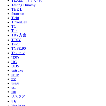
TEAM.じゃがいも
Testing Dummy
THE L
thomson
Tichi
TinkerBell
TO
Tori
TRY方言
TTSY
TwoJ
TYPE.90
Tシャツ
U2D
UC
UDS
untsuku
urute
usa
usagi
usi
utu
Uスタス
u介
Van Mao