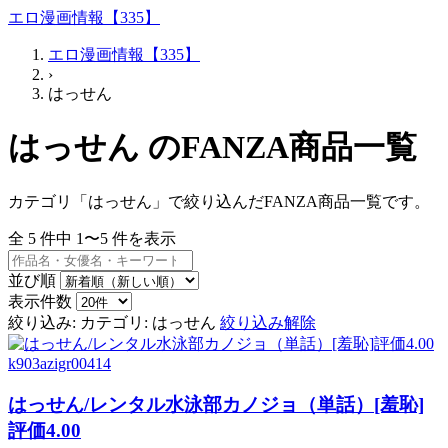
エロ漫画情報【335】
エロ漫画情報【335】
›
はっせん
はっせん のFANZA商品一覧
カテゴリ「はっせん」で絞り込んだFANZA商品一覧です。
全
5
件中
1〜5
件を表示
並び順
表示件数
絞り込み:
カテゴリ: はっせん
絞り込み解除
k903azigr00414
はっせん/レンタル水泳部カノジョ（単話）[羞恥]
評価4.00