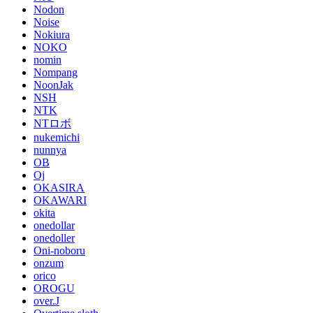
Nodon
Noise
Nokiura
NOKO
nomin
Nompang
NoonJak
NSH
NTK
NTロボ
nukemichi
nunnya
OB
Oj
OKASIRA
OKAWARI
okita
onedollar
onedoller
Oni-noboru
onzum
orico
OROGU
over.J