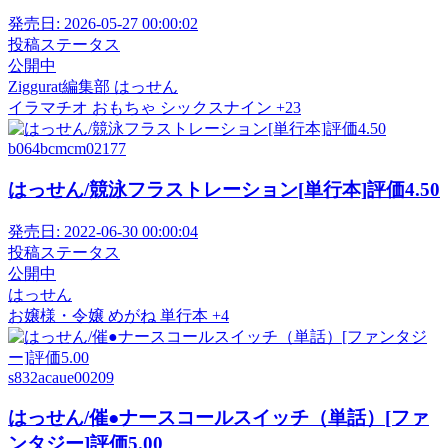
発売日:
2026-05-27 00:00:02
投稿ステータス
公開中
Ziggurat編集部
はっせん
イラマチオ
おもちゃ
シックスナイン
+23
b064bcmcm02177
はっせん/競泳フラストレーション[単行本]評価4.50
発売日:
2022-06-30 00:00:04
投稿ステータス
公開中
はっせん
お嬢様・令嬢
めがね
単行本
+4
s832acaue00209
はっせん/催●ナースコールスイッチ（単話）[ファ
ンタジー]評価5.00