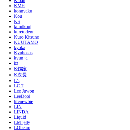
Kloah
KMH
konnyaku
Kou
KS
kumikouj
kuretudenn
Kuro Kitsune
KUUTAMO
kyoka
Kyphosus
kyun ja
kz
K作家
K次長
L’s
LC.7
Lee Juwon
LeeDool
lifenewbie
LIN
LINDA
Liquid
LM-jelly
LObeam