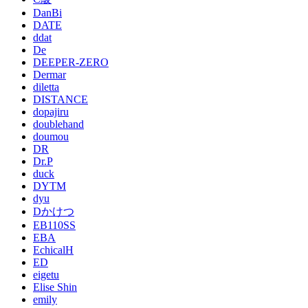
DanBi
DATE
ddat
De
DEEPER-ZERO
Dermar
diletta
DISTANCE
dopajiru
doublehand
doumou
DR
Dr.P
duck
DYTM
dyu
Dかけつ
EB110SS
EBA
EchicalH
ED
eigetu
Elise Shin
emily