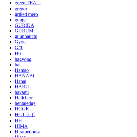
green TEA。
gregor
grilled mero
gunge
GURIDA
GURUM
guunhanchi
Gyou
Gユ
H9
hagyong
hal
Hamao
HANABi
Hanai
HARU
hayami
Hellcherr
hentaiedge
HGGK
HGTラボ
HH
HIMA
Hiramedousa