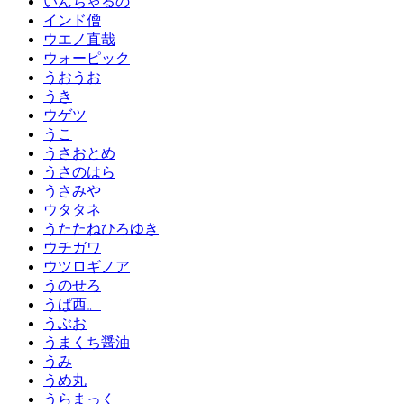
いんちゃるの
インド僧
ウエノ直哉
ウォーピック
うおうお
うき
ウゲツ
うこ
うさおとめ
うさのはら
うさみや
ウタタネ
うたたねひろゆき
ウチガワ
ウツロギノア
うのせろ
うぱ西。
うぶお
うまくち醤油
うみ
うめ丸
うらまっく