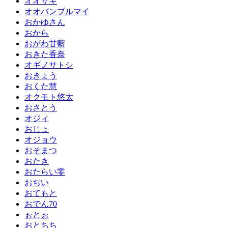
オオサキ
オオバンブルマイ
おかゆさん
おから
おがわ甘藍
おきた香奈
オギノサトシ
おきょう
おくた慧
オクモト悠太
おさとう
オジィ
おじょ
オジョウ
おそまつ
おたき
おたらい零
おぢい
おてもと
おでん70
ぉとぉ
おとちち