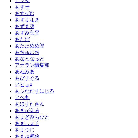
アシタ
あずせ
あすぜむ
あずまゆき
あずま涼
あずみ京平
あたげ
あたためめ郎
あちゅむち
あなとなっと
アナラン編集部
あねみあ
あびすぐる
アビョ4
あふれだすにじる
アヘ丸
あほすたさん
あまがえる
あまぎみちひと
あましょく
あまつじ
あまね紫狼