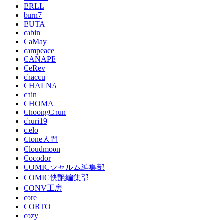
BRLL
burn7
BUTA
cabin
CaMay
campeace
CANAPE
CeRev
chaccu
CHALNA
chin
CHOMA
ChoongChun
churi19
cielo
Clone人間
Cloudmoon
Cocodor
COMICシャルム編集部
COMIC快艶編集部
CONV工房
core
CORTO
cozy