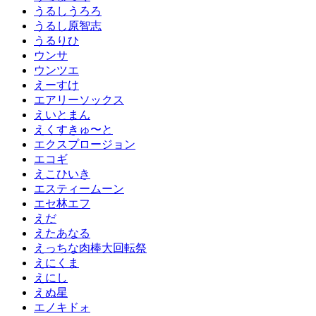
うるしうろろ
うるし原智志
うるりひ
ウンサ
ウンツエ
えーすけ
エアリーソックス
えいとまん
えくすきゅ〜と
エクスプロージョン
エコギ
えこひいき
エスティームーン
エセ林エフ
えだ
えたあなる
えっちな肉棒大回転祭
えにくま
えにし
えぬ星
エノキドォ