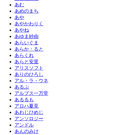
あむ
あめのまち
あや
あやかわりく
あやね
あゆま紗由
あらいぐま
あらか・ると
あらくれ
あらと安里
アリスソフト
ありのひろし
アル・ラ・ウネ
あるぷ
アルプス一万堂
あるるも
アロハ夏見
あわじひめじ
アンソロジー
アンドル
あんのみけ