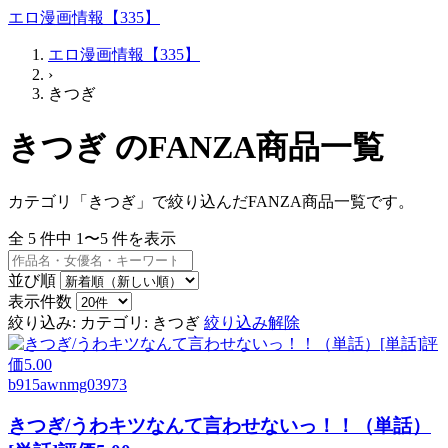
エロ漫画情報【335】
エロ漫画情報【335】
›
きつぎ
きつぎ のFANZA商品一覧
カテゴリ「きつぎ」で絞り込んだFANZA商品一覧です。
全
5
件中
1〜5
件を表示
並び順
表示件数
絞り込み:
カテゴリ: きつぎ
絞り込み解除
b915awnmg03973
きつぎ/うわキツなんて言わせないっ！！（単話）