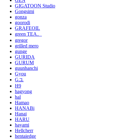
GEN
GIGATOON Studio
Gongsimi
gonza
goorodi
GRAFEOIL
green TEA。
gregor
grilled mero
gunge
GURIDA
GURUM
guunhanchi
Gyou
Gユ
H9
hagyong
hal
Hamao
HANABi
Hanai
HARU
hayami
Hellcherr
hentaiedge