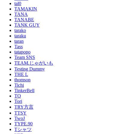
tal0
TAMAKIN
TANA
TANABE
TANK GUY
tarako
taraku
taran
Tass
tatapopo
Team SNS
TEAM.じゃがいも
Testing Dummy
THE L
thomson
Tichi
TinkerBell
TO
Tori
TRY方言
TTSY
TwoJ
TYPE.90
Tシャツ