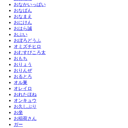
おなかいっぱい
おなぱん
おなまえ
おにけん
おはら誠
おぶい
おぼろどうふ
オミズチヒロ
おむすびころ太
おもち
おりょう
おりんぜ
おるとろ
オル巣
オレイロ
おれたほね
オンキュウ
お久しぶり
お坐
お稲荷さん
ガー