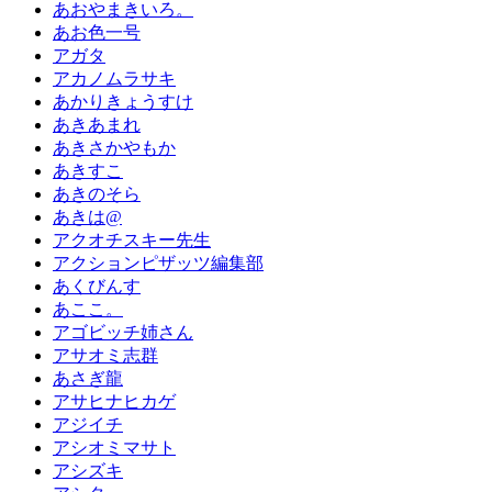
あおやまきいろ。
あお色一号
アガタ
アカノムラサキ
あかりきょうすけ
あきあまれ
あきさかやもか
あきすこ
あきのそら
あきは@
アクオチスキー先生
アクションピザッツ編集部
あくびんす
あここ。
アゴビッチ姉さん
アサオミ志群
あさぎ龍
アサヒナヒカゲ
アジイチ
アシオミマサト
アシズキ