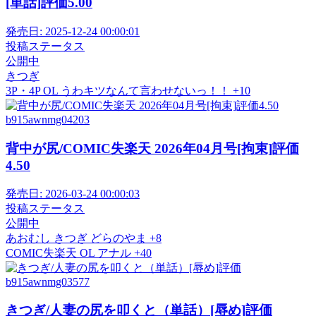
[単話]評価5.00
発売日:
2025-12-24 00:00:01
投稿ステータス
公開中
きつぎ
3P・4P
OL
うわキツなんて言わせないっ！！
+10
b915awnmg04203
背中が尻/COMIC失楽天 2026年04月号[拘束]評価
4.50
発売日:
2026-03-24 00:00:03
投稿ステータス
公開中
あおむし
きつぎ
どらのやま
+8
COMIC失楽天
OL
アナル
+40
b915awnmg03577
きつぎ/人妻の尻を叩くと（単話）[辱め]評価