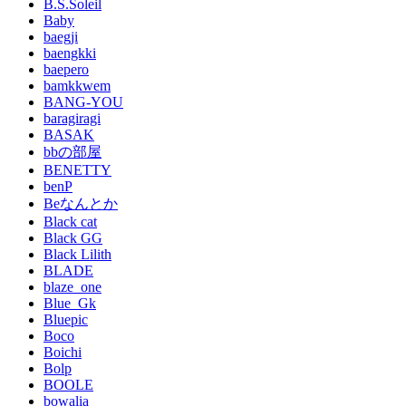
B.S.Soleil
Baby
baegji
baengkki
baepero
bamkkwem
BANG-YOU
baragiragi
BASAK
bbの部屋
BENETTY
benP
Beなんとか
Black cat
Black GG
Black Lilith
BLADE
blaze_one
Blue_Gk
Bluepic
Boco
Boichi
Bolp
BOOLE
bowalia