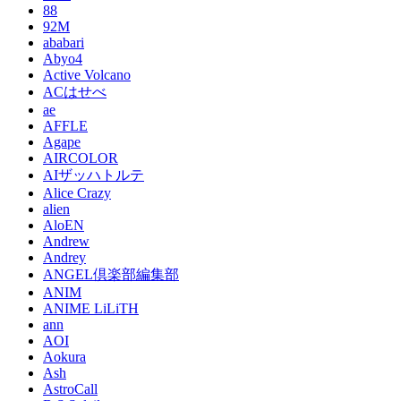
88
92M
ababari
Abyo4
Active Volcano
ACはせべ
ae
AFFLE
Agape
AIRCOLOR
AIザッハトルテ
Alice Crazy
alien
AloEN
Andrew
Andrey
ANGEL倶楽部編集部
ANIM
ANIME LiLiTH
ann
AOI
Aokura
Ash
AstroCall