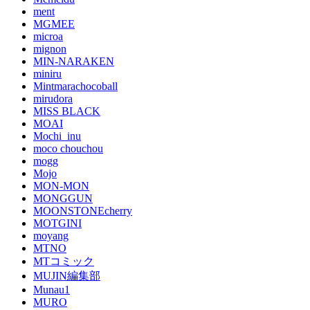
ment
MGMEE
microa
mignon
MIN-NARAKEN
miniru
Mintmarachocoball
mirudora
MISS BLACK
MOAI
Mochi_inu
moco chouchou
mogg
Mojo
MON-MON
MONGGUN
MOONSTONEcherry
MOTGINI
moyang
MTNO
MTコミック
MUJIN編集部
Munau1
MURO