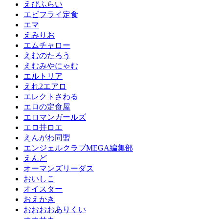
えびふらい
エビフライ定食
エマ
えみりお
エムチャロー
えむのたろう
えむみやにゃむ
エルトリア
えれ2エアロ
エレクトさわる
エロの定食屋
エロマンガールズ
エロ井ロエ
えんがわ同盟
エンジェルクラブMEGA編集部
えんど
オーマンズリーダス
おいしこ
オイスター
おえかき
おおおおありくい