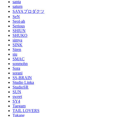
santa
saturn
SAYAプロダクツ
SeN
Seol-ah
Serious
SHIUN
SHUKO
simya
SINK
Siren
siu
SMAC
sonmohn
Sora
sorani
SS-BRAIN
Studio Linka
StudioSR
SUN
sweet
SY4
Taegam
TAIL LOVERS
Takane