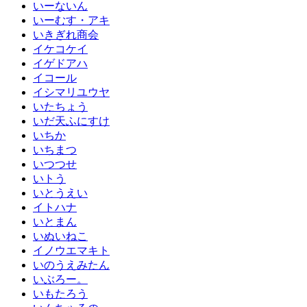
いーないん
いーむす・アキ
いきぎれ商会
イケコケイ
イゲドアハ
イコール
イシマリユウヤ
いたちょう
いだ天ふにすけ
いちか
いちまつ
いつつせ
いトう
いとうえい
イトハナ
いとまん
いぬいねこ
イノウエマキト
いのうえみたん
いぶろー。
いもたろう