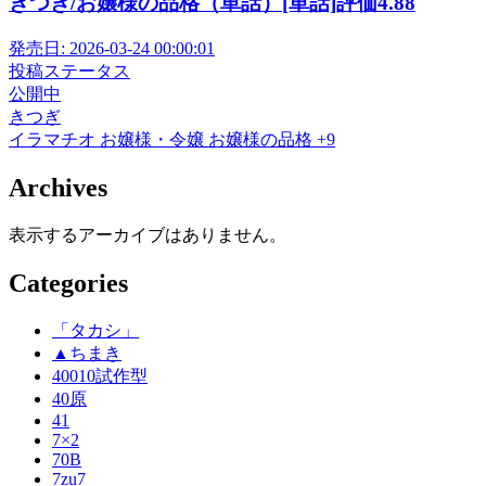
きつぎ/お嬢様の品格（単話）[単話]評価4.88
発売日:
2026-03-24 00:00:01
投稿ステータス
公開中
きつぎ
イラマチオ
お嬢様・令嬢
お嬢様の品格
+9
Archives
表示するアーカイブはありません。
Categories
「タカシ」
▲ちまき
40010試作型
40原
41
7×2
70B
7zu7