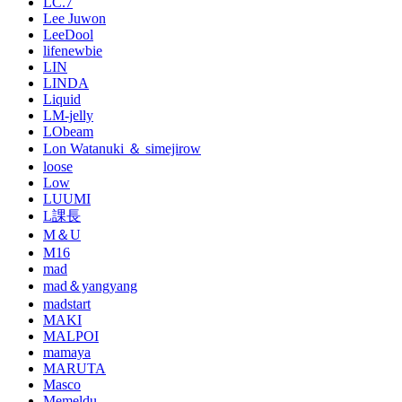
LC.7
Lee Juwon
LeeDool
lifenewbie
LIN
LINDA
Liquid
LM-jelly
LObeam
Lon Watanuki ＆ simejirow
loose
Low
LUUMI
L課長
M＆U
M16
mad
mad＆yangyang
madstart
MAKI
MALPOI
mamaya
MARUTA
Masco
Memeldu