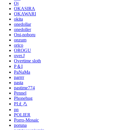
Oj
OKASIRA
OKAWARI
okita
onedollar
onedoller
Oni-noboru
onzum
orico
OROGU
over.J
Overtime sloth
P＆I
PaNaMa
parrrr
pasta
pastime774
Pennel
Phonehug
PIえろ
pn
POLIER
Porro-Mosaic
poruna