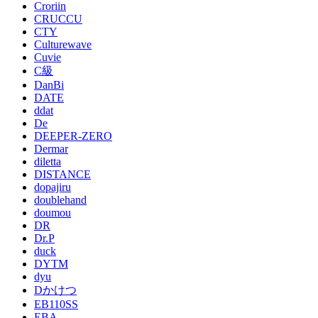
Croriin
CRUCCU
CTY
Culturewave
Cuvie
C級
DanBi
DATE
ddat
De
DEEPER-ZERO
Dermar
diletta
DISTANCE
dopajiru
doublehand
doumou
DR
Dr.P
duck
DYTM
dyu
Dかけつ
EB110SS
EBA