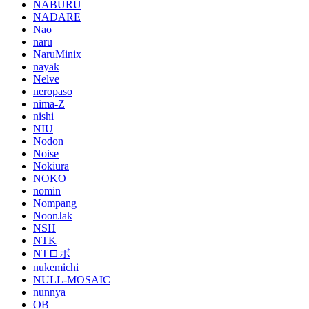
NABURU
NADARE
Nao
naru
NaruMinix
nayak
Nelve
neropaso
nima-Z
nishi
NIU
Nodon
Noise
Nokiura
NOKO
nomin
Nompang
NoonJak
NSH
NTK
NTロボ
nukemichi
NULL-MOSAIC
nunnya
OB