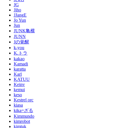
JG
Jiho
JJangE
Jo Yun
Jun
JUNK亀横
JUNN
Jの覚醒
k-you
K.トラ
kakao
Kamadi
karatta
Karl
KATUU
Keinv
kemui
keso
Kestrel orc
kiasa
kika=ざる
Kimmundo
kimrobot
kimtuk