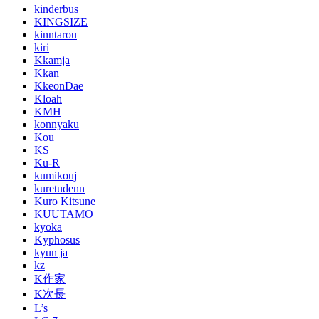
kinderbus
KINGSIZE
kinntarou
kiri
Kkamja
Kkan
KkeonDae
Kloah
KMH
konnyaku
Kou
KS
Ku-R
kumikouj
kuretudenn
Kuro Kitsune
KUUTAMO
kyoka
Kyphosus
kyun ja
kz
K作家
K次長
L’s