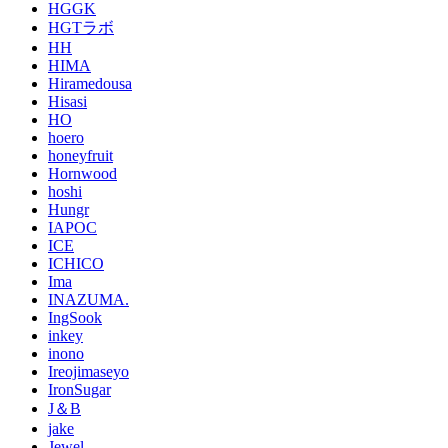
HGGK
HGTラボ
HH
HIMA
Hiramedousa
Hisasi
HO
hoero
honeyfruit
Hornwood
hoshi
Hungr
IAPOC
ICE
ICHICO
Ima
INAZUMA.
IngSook
inkey
inono
Ireojimaseyo
IronSugar
J＆B
jake
Jewel