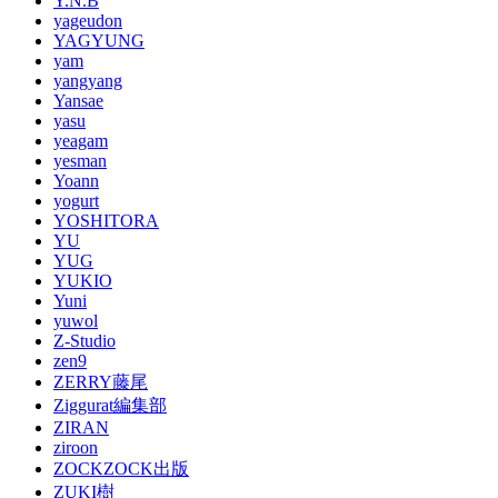
Y.N.B
yageudon
YAGYUNG
yam
yangyang
Yansae
yasu
yeagam
yesman
Yoann
yogurt
YOSHITORA
YU
YUG
YUKIO
Yuni
yuwol
Z-Studio
zen9
ZERRY藤尾
Ziggurat編集部
ZIRAN
ziroon
ZOCKZOCK出版
ZUKI樹