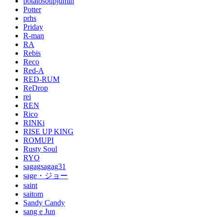
potatosoupjumin
Potter
prhs
Priday
R-man
RA
Rebis
Reco
Red-A
RED-RUM
ReDrop
rei
REN
Rico
RINKi
RISE UP KING
ROMUPI
Rusty Soul
RYO
sagagsagag31
sage・ジョー
saint
saitom
Sandy Candy
sang e Jun