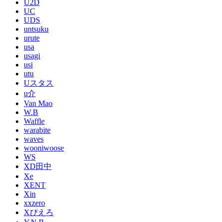
U2D
UC
UDS
untsuku
urute
usa
usagi
usi
utu
Uスタス
u介
Van Mao
W.B
Waffle
warabite
waves
wooniwoose
WS
XD田中
Xe
XENT
Xin
xxzero
Xぴえろ